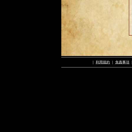
｜
利用規約
｜
免責事項