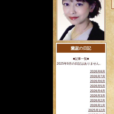
蘭寂
の日記
■記事一覧■
2025年9月の日記はありません。
2026月8月
2026月7月
2026月6月
2026月5月
2026月4月
2026月3月
2026月2月
2026月1月
2025月12月