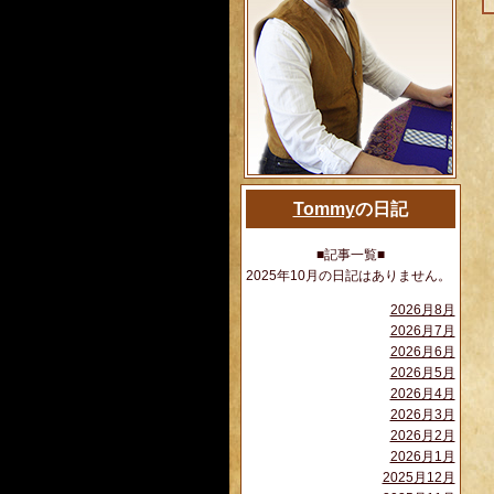
Tommy
の日記
■記事一覧■
2025年10月の日記はありません。
2026月8月
2026月7月
2026月6月
2026月5月
2026月4月
2026月3月
2026月2月
2026月1月
2025月12月