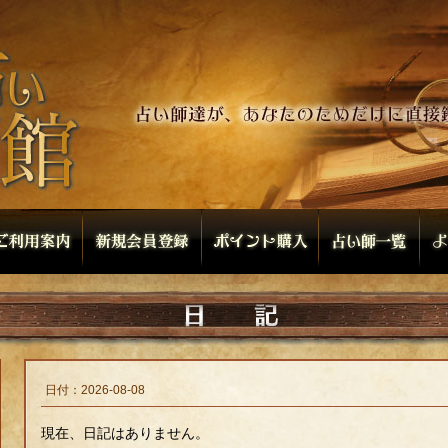
日付：2026-08-08
現在、日記はありません。