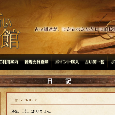
日付：2026-08-08
現在、日記はありません。