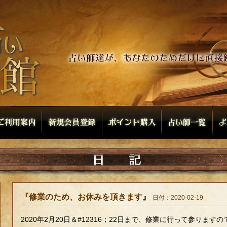
『修業のため、お休みを頂きます』
日付：2020-02-19
2020年2月20日＆#12316；22日まで、修業に行って参りま