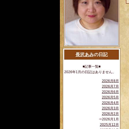
長沢あみ
の日記
■記事一覧■
2026年1月の日記はありません。
2026月8月
2026月7月
2026月6月
2026月5月
2026月4月
2026月3月
2026月2月
⇒2026月1月
2025月12月