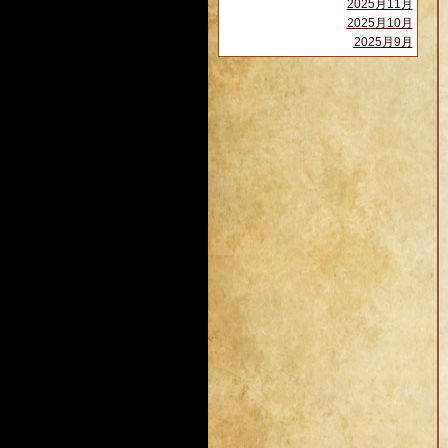
2025月11月
2025月10月
2025月9月