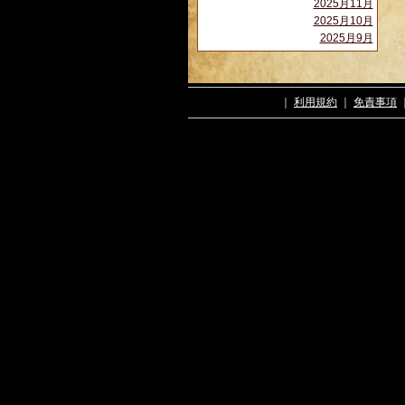
2025月11月
2025月10月
2025月9月
｜
利用規約
｜
免責事項