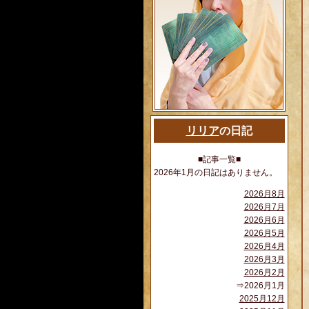
リリア
の日記
■記事一覧■
2026年1月の日記はありません。
2026月8月
2026月7月
2026月6月
2026月5月
2026月4月
2026月3月
2026月2月
⇒2026月1月
2025月12月