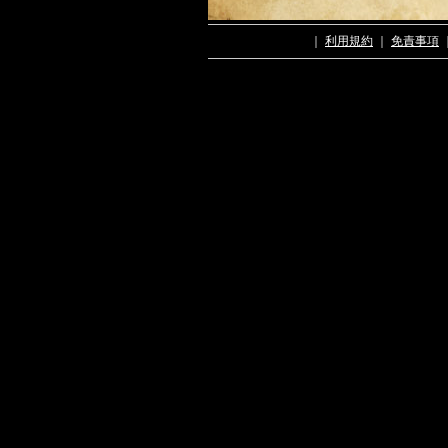
｜
利用規約
｜
免責事項