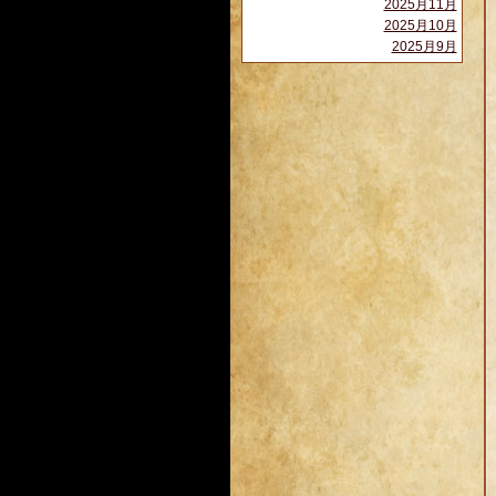
2025月11月
2025月10月
2025月9月