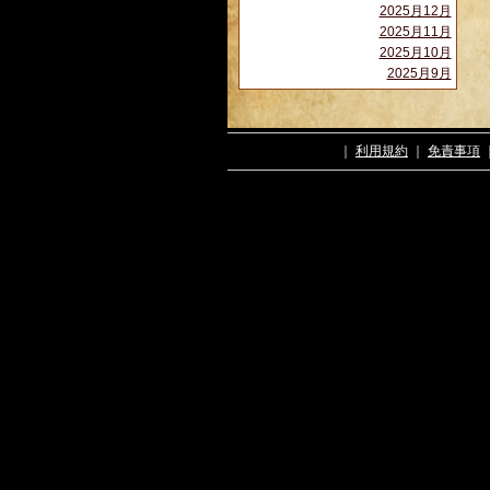
2025月12月
2025月11月
2025月10月
2025月9月
｜
利用規約
｜
免責事項