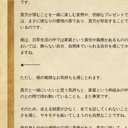
です。
貴方が望むことを一緒に楽しむ姿勢や、些細なプレゼント
は、まさに彼なりの愛情の形であり、貴方が存在すること
いるのです。
彼は、日常生活の中では家庭という責任や義務があるもの
おいては、飾らない自分、自然体でいられる自分を感じて
ますね。
★━━━━
ただし、彼の複雑なお気持ちも感じとれます。
貴方と一緒にいたいと思う気持ちと、家庭という枠組みの
のとの間で揺れ動いていることも、また事実です。
そのため、会える頻度が少なく、全てを話してくれないこ
さを感じ、ヤキモチを妬いてしまうのも自然なことですね
彼自身も自分の感情や立場に葛藤があり、貴方に対して、