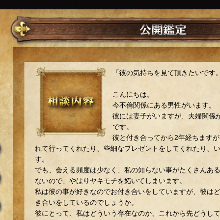
「彼の気持ちを見て頂きたいです
こんにちは。
今不倫関係にある男性がいます。
彼には妻子がいますが、夫婦関係
です。
彼と付き合ってから2年経ちます
れて行ってくれたり、些細なプレゼントをしてくれたり、
す。
でも、会える頻度は少なく、私の知らない事がたくさんあ
ないので、やはりヤキモチを妬いてしまいます。
私は彼の事が好きなのでお付き合いをしていますが、彼は
き合いをしているのでしょうか。
彼にとって、私はどういう存在なのか、これから先どうし