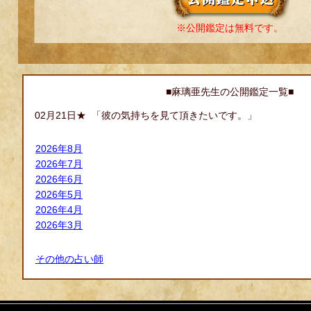
※公開鑑定は無料です。
■麻璃亜先生の公開鑑定一覧■
02月21日★
「彼の気持ちを見て頂きたいです。」
2026年8月
2026年7月
2026年6月
2026年5月
2026年4月
2026年3月
その他の占い師