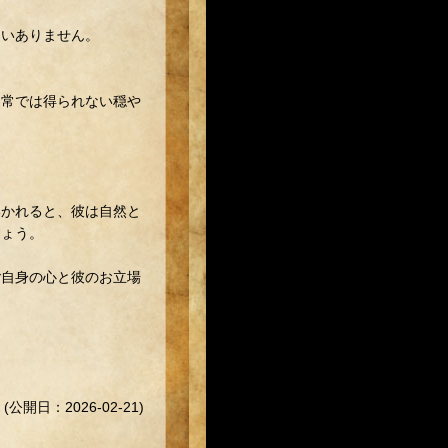
違いありません。
。
日常では得られない穏や
いかれると、彼は自然と
しょう。
ご自身の心と彼のお立場
(公開日：2026-02-21)