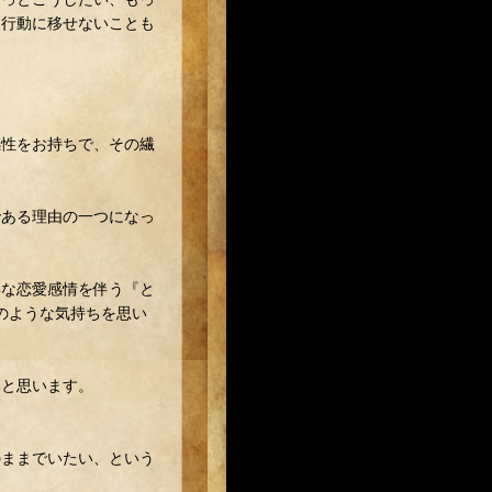
は行動に移せないことも
感性をお持ちで、その繊
である理由の一つになっ
鮮な恋愛感情を伴う『と
のような気持ちを思い
いと思います。
。
のままでいたい、という