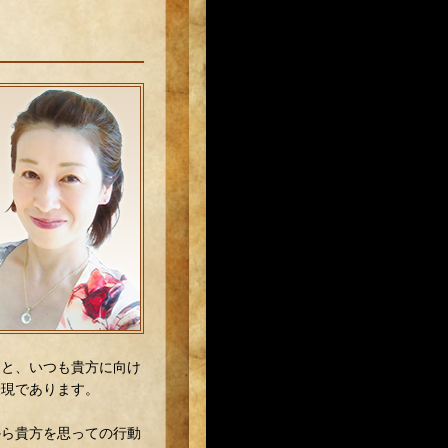
こと、いつも貴方に向け
表現であります。
から貴方を思っての行動