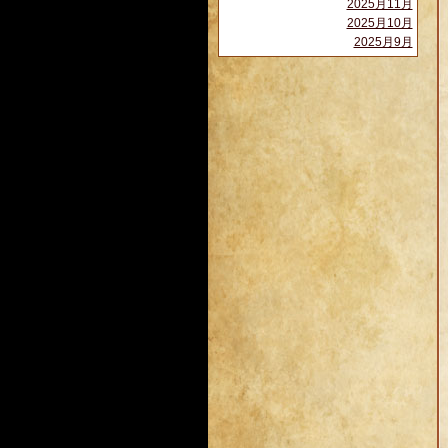
2025月11月
2025月10月
2025月9月