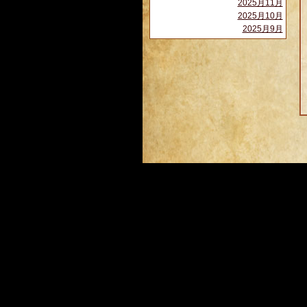
2025月11月
2025月10月
2025月9月