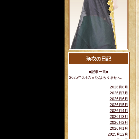
瑛衣
の日記
■記事一覧■
2025年6月の日記はありません。
2026月8月
2026月7月
2026月6月
2026月5月
2026月4月
2026月3月
2026月2月
2026月1月
2025月12月