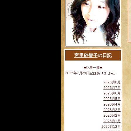
宮里砂智子
の日記
■記事一覧■
2025年7月の日記はありません。
2026月8月
2026月7月
2026月6月
2026月5月
2026月4月
2026月3月
2026月2月
2026月1月
2025月12月