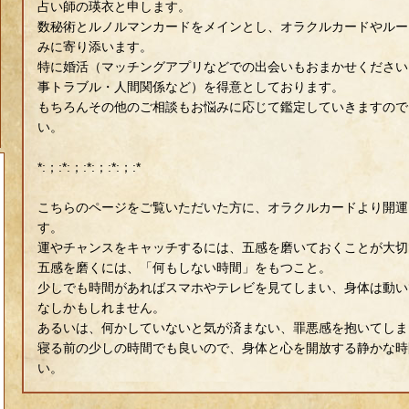
占い師の瑛衣と申します。
数秘術とルノルマンカードをメインとし、オラクルカードやルー
みに寄り添います。
特に婚活（マッチングアプリなどでの出会いもおまかせください
事トラブル・人間関係など）を得意としております。
もちろんその他のご相談もお悩みに応じて鑑定していきますので
い。
*:；:*:；:*:；:*:；:*
こちらのページをご覧いただいた方に、オラクルカードより開運
す。
運やチャンスをキャッチするには、五感を磨いておくことが大切
五感を磨くには、「何もしない時間」をもつこと。
少しでも時間があればスマホやテレビを見てしまい、身体は動い
なしかもしれません。
あるいは、何かしていないと気が済まない、罪悪感を抱いてしま
寝る前の少しの時間でも良いので、身体と心を開放する静かな時
い。