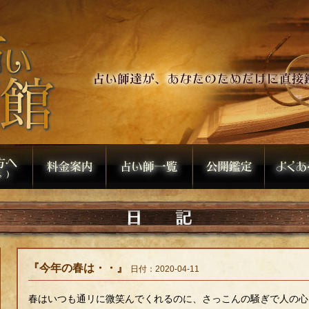
『今年の春は・・』
日付：2020-04-11
春はいつも通リに微笑んでくれるのに、さっこんの騒ぎで人の心