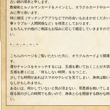
占い師の瑛衣と申します。
数秘術とルノルマンカードをメインとし、オラクルカードやルー
みに寄り添います。
特に婚活（マッチングアプリなどでの出会いもおまかせください
事トラブル・人間関係など）を得意としております。
もちろんその他のご相談もお悩みに応じて鑑定していきますので
い。
*:；:*:；:*:；:*:；:*
こちらのページをご覧いただいた方に、オラクルカードより開運
す。
運やチャンスをキャッチするには、五感を磨いておくことが大切
五感を磨くには、「何もしない時間」をもつこと。
少しでも時間があればスマホやテレビを見てしまい、身体は動い
なしかもしれません。
あるいは、何かしていないと気が済まない、罪悪感を抱いてしま
寝る前の少しの時間でも良いので、身体と心を開放する静かな時
い。