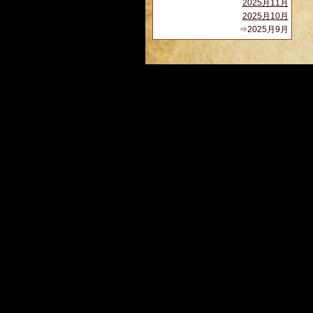
2025月11月
2025月10月
⇒2025月9月