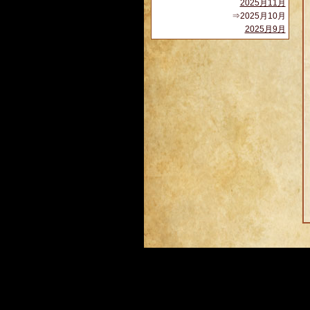
2025月11月
⇒2025月10月
2025月9月