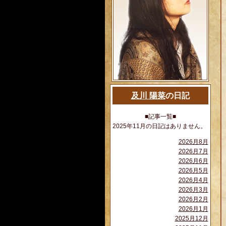
及川 陽菜
の日記
■記事一覧■
2025年11月の日記はありません。
2026月8月
2026月7月
2026月6月
2026月5月
2026月4月
2026月3月
2026月2月
2026月1月
2025月12月