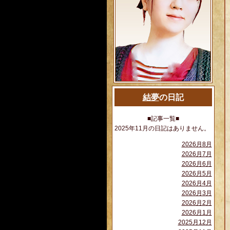
結夢
の日記
■記事一覧■
2025年11月の日記はありません。
2026月8月
2026月7月
2026月6月
2026月5月
2026月4月
2026月3月
2026月2月
2026月1月
2025月12月