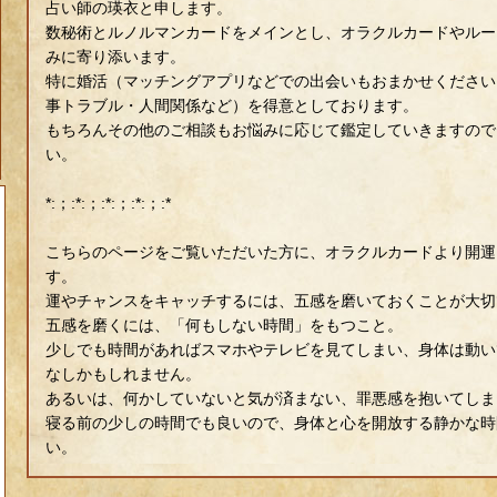
占い師の瑛衣と申します。
数秘術とルノルマンカードをメインとし、オラクルカードやルー
みに寄り添います。
特に婚活（マッチングアプリなどでの出会いもおまかせください
事トラブル・人間関係など）を得意としております。
もちろんその他のご相談もお悩みに応じて鑑定していきますので
い。
*:；:*:；:*:；:*:；:*
こちらのページをご覧いただいた方に、オラクルカードより開運
す。
運やチャンスをキャッチするには、五感を磨いておくことが大切
五感を磨くには、「何もしない時間」をもつこと。
少しでも時間があればスマホやテレビを見てしまい、身体は動い
なしかもしれません。
あるいは、何かしていないと気が済まない、罪悪感を抱いてしま
寝る前の少しの時間でも良いので、身体と心を開放する静かな時
い。