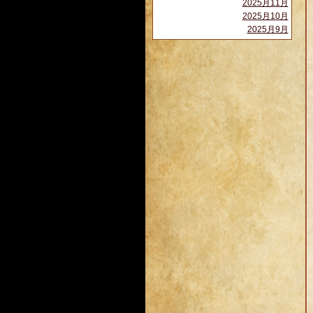
2025月11月
2025月10月
2025月9月