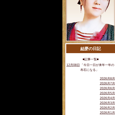
結夢
の日記
■記事一覧■
12月08日
「今日一日が来年一年の
布石になる」
2026月8月
2026月7月
2026月6月
2026月5月
2026月4月
2026月3月
2026月2月
2026月1月