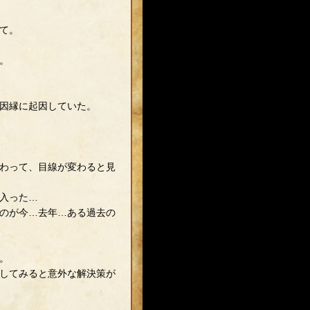
て。
。
因縁に起因していた。
わって、目線が変わると見
入った…
のが今…去年…ある過去の
。
してみると意外な解決策が