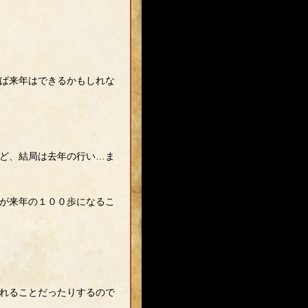
ば来年はできるかもしれな
ど、結局は去年の行い…ま
が来年の１００歩になるこ
れることだったりするので