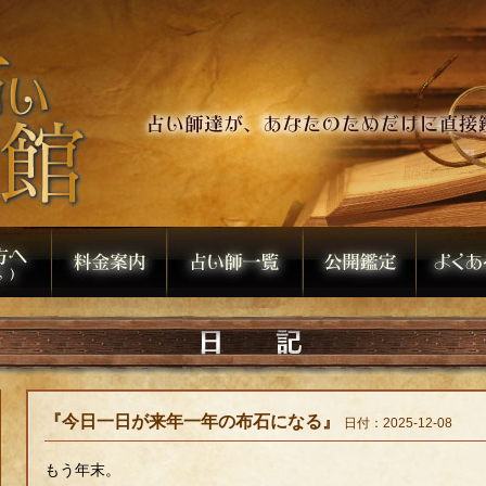
『今日一日が来年一年の布石になる』
日付：2025-12-08
もう年末。