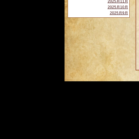
2025月11月
2025月10月
2025月9月