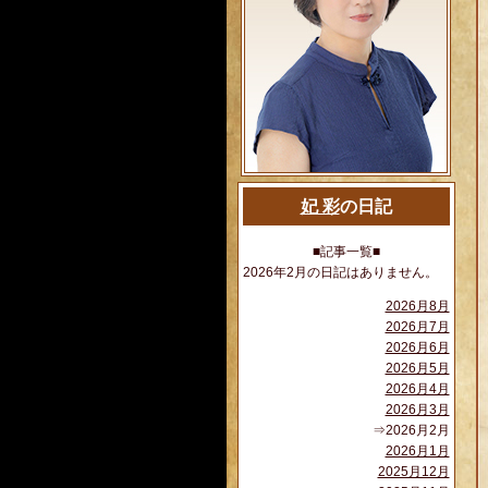
妃 彩
の日記
■記事一覧■
2026年2月の日記はありません。
2026月8月
2026月7月
2026月6月
2026月5月
2026月4月
2026月3月
⇒2026月2月
2026月1月
2025月12月