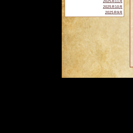
2025月11月
2025月10月
2025月9月