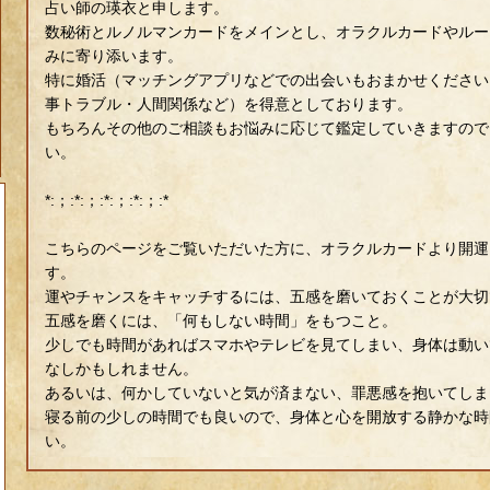
占い師の瑛衣と申します。
数秘術とルノルマンカードをメインとし、オラクルカードやルー
みに寄り添います。
特に婚活（マッチングアプリなどでの出会いもおまかせください
事トラブル・人間関係など）を得意としております。
もちろんその他のご相談もお悩みに応じて鑑定していきますので
い。
*:；:*:；:*:；:*:；:*
こちらのページをご覧いただいた方に、オラクルカードより開運
す。
運やチャンスをキャッチするには、五感を磨いておくことが大切
五感を磨くには、「何もしない時間」をもつこと。
少しでも時間があればスマホやテレビを見てしまい、身体は動い
なしかもしれません。
あるいは、何かしていないと気が済まない、罪悪感を抱いてしま
寝る前の少しの時間でも良いので、身体と心を開放する静かな時
い。