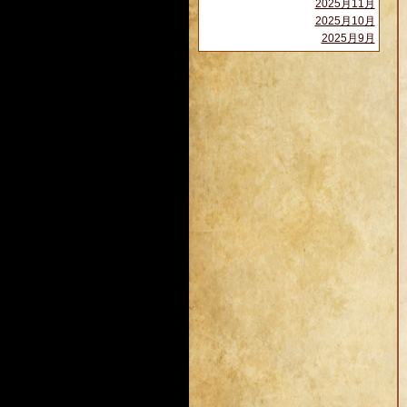
2025月11月
2025月10月
2025月9月