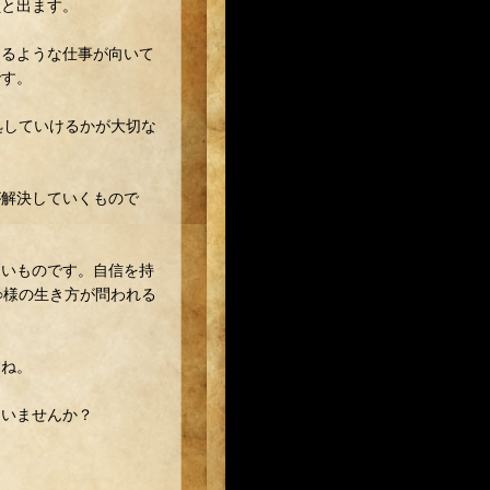
員と出ます。
あるような仕事が向いて
です。
処していけるかが大切な
が解決していくもので
しいものです。自信を持
○様の生き方が問われる
すね。
ていませんか？