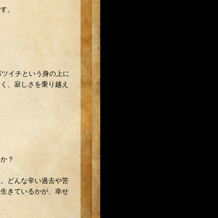
です。
バツイチという身の上に
なく、寂しさを乗り越え
すか？
す。どんな辛い過去や苦
て生きているかが、幸せ