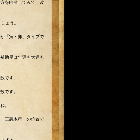
き方を内省してみて、改
ましょう。
亡が「寅・卯」タイプで
。補助星は年運も大運も
画数です。
画数です。
すね。
う「三碧木星」の位置で
きますと、