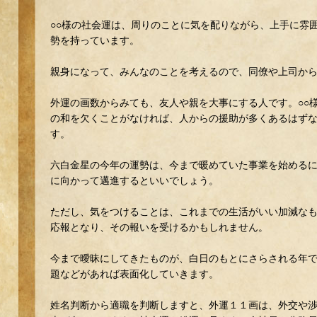
○○様の社会運は、周りのことに気を配りながら、上手に雰
勢を持っています。
親身になって、みんなのことを考えるので、同僚や上司か
外運の画数からみても、友人や親を大事にする人です。○○
の和を欠くことがなければ、人からの援助が多くあるはず
す。
六白金星の今年の運勢は、今まで暖めていた事業を始める
に向かって邁進するといいでしょう。
ただし、気をつけることは、これまでの生活がいい加減な
応報となり、その報いを受けるかもしれません。
今まで曖昧にしてきたものが、白日のもとにさらされる年
題などがあれば表面化していきます。
姓名判断から適職を判断しますと、外運１１画は、外交や