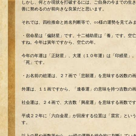
しかし、何とか現状を打破するには、ご自身の今までの生
善に努めるのが前向きな良策だと思います。
それでは、四柱推命と姓名判断等で、○○様の運勢を見てみ
・宿命星は「偏財星」です。十二補助星は「養」です。空
すね。今年は寅年ですから、空亡の年。
今年の年運は「正財星」、大運（１０年運）は「印綬星」
「死」です。
・お名前の総運は、２７画で「悲願運」を意味する凶数の
外運は、１１画ですから、「逢春運」の意味を持つ吉数の
社会運は、２４画で、大吉数「興産運」を意味する画数で
平成２２年に「六白金星」が回座する位置は「震宮」とい
す。
以上の星や画数等から、○○様の運勢を総合的に判断してい