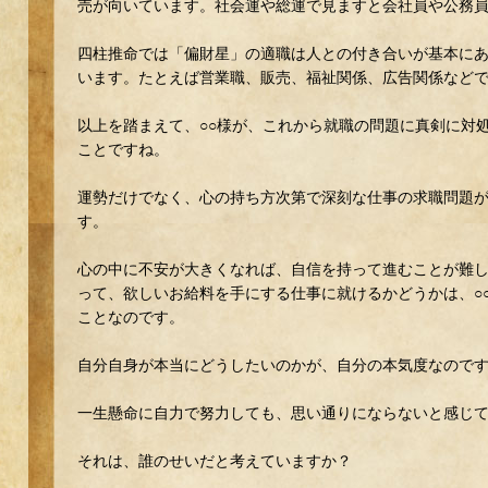
売が向いています。社会運や総運で見ますと会社員や公務
四柱推命では「偏財星」の適職は人との付き合いが基本に
います。たとえば営業職、販売、福祉関係、広告関係など
以上を踏まえて、○○様が、これから就職の問題に真剣に対
ことですね。
運勢だけでなく、心の持ち方次第で深刻な仕事の求職問題
す。
心の中に不安が大きくなれば、自信を持って進むことが難
って、欲しいお給料を手にする仕事に就けるかどうかは、○
ことなのです。
自分自身が本当にどうしたいのかが、自分の本気度なので
一生懸命に自力で努力しても、思い通りにならないと感じ
それは、誰のせいだと考えていますか？