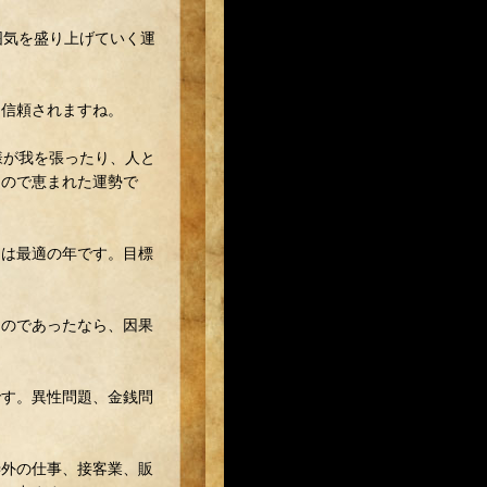
囲気を盛り上げていく運
ら信頼されますね。
様が我を張ったり、人と
なので恵まれた運勢で
には最適の年です。目標
ものであったなら、因果
です。異性問題、金銭問
渉外の仕事、接客業、販