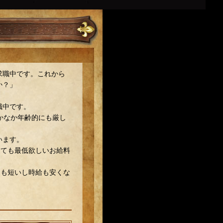
求職中です。これから
か？」
職中です。
かなか年齢的にも厳し
います。
しても最低欲しいお給料
間も短いし時給も安くな