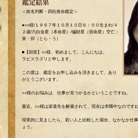
＜姓名判断・四柱推命鑑定＞
●○○様/１９６７年１０月１０日６：００生まれ/４
２歳/六白金星（本命星）/偏財星（宿命星）空亡：
寅・卯（とら・う）
■【回答】○○様、初めまして。こんにちは。
ラピスラズリと申します。
この度は、鑑定をお申し込みを頂きまして、あり
がとうございます。
○○様のお悩みは、仕事が見つかるかということですね。
最近、○○様は派遣先を解雇されて、現在は求職中なのです
現実的に見ましたら、若い人と比較した場合、なかなか仕
ょう。