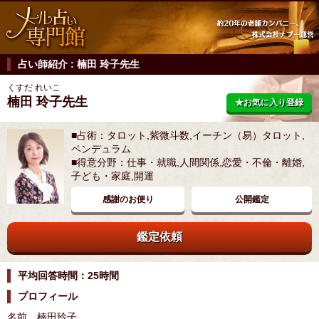
占い師紹介 : 楠田 玲子先生
くすだ れいこ
楠田 玲子先生
★お気に入り登録
■占術：タロット,紫微斗数,イーチン（易）タロット,
ペンデュラム
■得意分野：仕事・就職,人間関係,恋愛・不倫・離婚,
子ども・家庭,開運
感謝のお便り
公開鑑定
鑑定依頼
平均回答時間：25時間
プロフィール
名前 楠田玲子