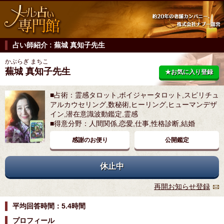
占い師紹介 : 蕪城 真知子先生
かぶらぎ まちこ
蕪城 真知子先生
★お気に入り登録
■占術：霊感タロット,ボイジャータロット,スピリチュ
アルカウセリング,数秘術,ヒーリング,ヒューマンデザ
イン,潜在意識波動鑑定,霊感
■得意分野：人間関係,恋愛,仕事,性格診断,結婚
感謝のお便り
公開鑑定
休止中
再開お知らせ登録
平均回答時間：5.4時間
プロフィール