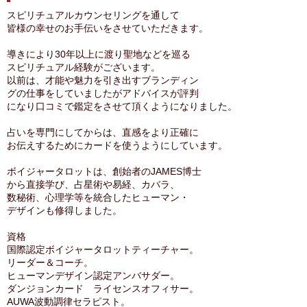
スピリチュアルカウンセリングを通して
皆様の幸せのお手伝いをさせていただきます。
導きにより30年以上に渡り聖地などを巡る
スピリチュアル経験がございます。
以前は、才能や魅力を引き出すブランディン
グの仕事をしていましたがアドバイスが評判
になり口コミで鑑定をさせて頂くようになりました。
占いを専門にしてからは、直感をより正確に
お伝えするためにカードを使うようにしています。
ボイジャータロットは、創始者のJAMES博士
から直接学び、占星術や易経、カバラ、
数秘術、心理学等を統合したヒューマン・
デザインも修得しました。
資格
国際認定ボイジャータロットティーチャー。
リーダー＆コーチ。
ヒューマンデザイン認定アンバサダー。
ダンジョンカード ライセンスオフィサー。
AUWA波動調律セラピスト。