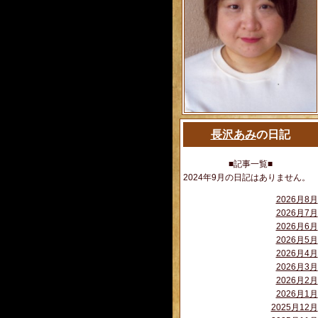
長沢あみ
の日記
■記事一覧■
2024年9月の日記はありません。
2026月8月
2026月7月
2026月6月
2026月5月
2026月4月
2026月3月
2026月2月
2026月1月
2025月12月