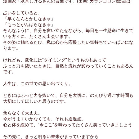
漫画家・水木しげるさんの言葉です。(出典: カランコロン漂泊記)
占いをしていると、
「早くなんとかしなきゃ」
「もっとがんばらなきゃ」
そんなふうに、自分を奮い立たせながら、毎日を一生懸命に生きて
いる方々に、たくさん出会います。
その姿に触れるたび、私は心から応援したい気持ちでいっぱいにな
ります。
けれども、変化には“タイミング”というものもあって
ふっと力を抜いたときに、自然と流れが変わっていくこともあるん
です。
人生は、この世での思い出づくり。
ときにはふっと力を抜いて、自分を大切に、のんびり過ごす時間も
大切にしてほしいと思うのです。
焦らなくて大丈夫。
今がうまくいかなくても、それも通過点。
心と体を緩めて、“今ここ”を味わってたくさん笑っていきましょう
その先に、きっと明るい未来がまっていますから