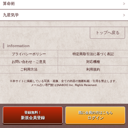
算命術
九星気学
トップへ戻る
information
プライバシーポリシー
特定商取引法に基づく表記
お問い合わせ・ご意見
対応機種
ご利用方法
利用規約
※本サイトに掲載している写真・画像、全ての内容の無断転載・引用を禁止します。
メール占い専門館 (c)NABOO Inc. Rights Reserved.
登録無料！
既に会員の方はこちら
新規会員登録
ログイン