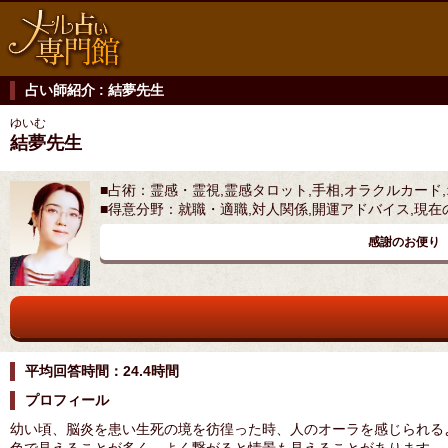
占い師紹介 : 結夢先生
ゆいむ
結夢先生
■占術：霊感・霊視,霊感タロット,手相,オラクルカード
■得意分野：就職・適職,対人関係,開運アドバイス,現
感謝のお便り
平均回答時間：24.4時間
プロフィール
幼い頃、脳炎を患い生死の境を彷徨った時、人のオーラを感じられる