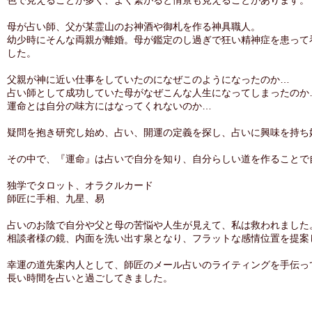
色で見えることが多く、よく繋がると情景も見えることがあります。
母が占い師、父が某霊山のお神酒や御札を作る神具職人。
幼少時にそんな両親が離婚。母が鑑定のし過ぎで狂い精神症を患って
した。
父親が神に近い仕事をしていたのになぜこのようになったのか…
占い師として成功していた母がなぜこんな人生になってしまったのか
運命とは自分の味方にはなってくれないのか…
疑問を抱き研究し始め、占い、開運の定義を探し、占いに興味を持ち
その中で、『運命』は占いで自分を知り、自分らしい道を作ることで
独学でタロット、オラクルカード
師匠に手相、九星、易
占いのお陰で自分や父と母の苦悩や人生が見えて、私は救われました
相談者様の鏡、内面を洗い出す泉となり、フラットな感情位置を提案
幸運の道先案内人として、師匠のメール占いのライティングを手伝っ
長い時間を占いと過ごしてきました。