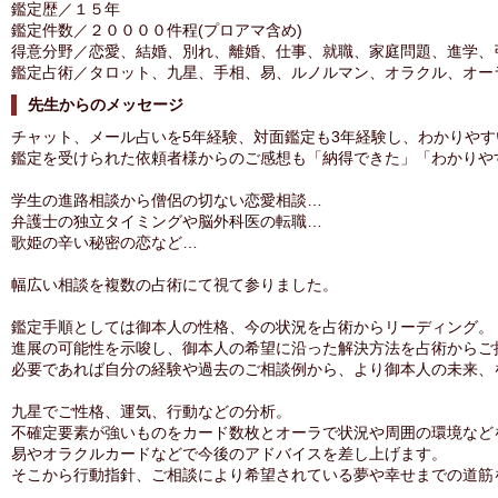
鑑定歴／１５年
鑑定件数／２００００件程(プロアマ含め)
得意分野／恋愛、結婚、別れ、離婚、仕事、就職、家庭問題、進学、
鑑定占術／タロット、九星、手相、易、ルノルマン、オラクル、オー
先生からのメッセージ
チャット、メール占いを5年経験、対面鑑定も3年経験し、わかりや
鑑定を受けられた依頼者様からのご感想も「納得できた」「わかりや
学生の進路相談から僧侶の切ない恋愛相談…
弁護士の独立タイミングや脳外科医の転職…
歌姫の辛い秘密の恋など…
幅広い相談を複数の占術にて視て参りました。
鑑定手順としては御本人の性格、今の状況を占術からリーディング。
進展の可能性を示唆し、御本人の希望に沿った解決方法を占術からご
必要であれば自分の経験や過去のご相談例から、より御本人の未来、
九星でご性格、運気、行動などの分析。
不確定要素が強いものをカード数枚とオーラで状況や周囲の環境など
易やオラクルカードなどで今後のアドバイスを差し上げます。
そこから行動指針、ご相談により希望されている夢や幸せまでの道筋