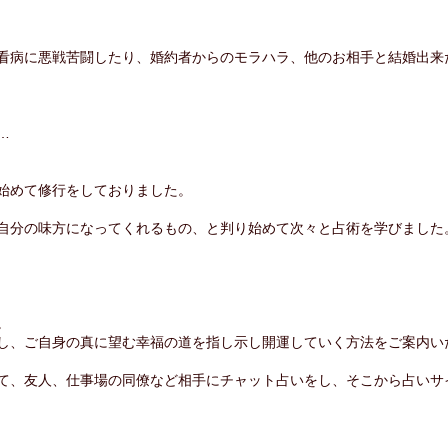
看病に悪戦苦闘したり、婚約者からのモラハラ、他のお相手と結婚出来
…
始めて修行をしておりました。
自分の味方になってくれるもの、と判り始めて次々と占術を学びました
。
し、ご自身の真に望む幸福の道を指し示し開運していく方法をご案内い
て、友人、仕事場の同僚など相手にチャット占いをし、そこから占いサ