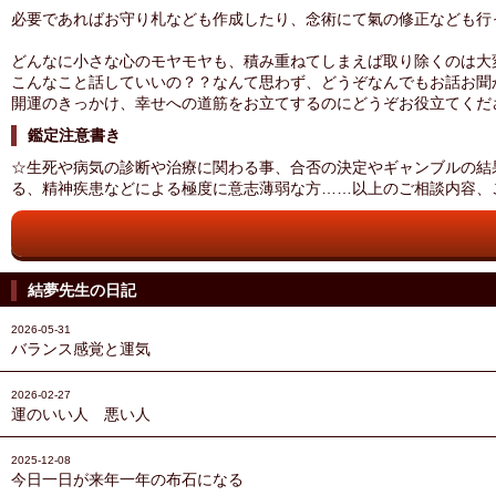
必要であればお守り札なども作成したり、念術にて氣の修正なども行
どんなに小さな心のモヤモヤも、積み重ねてしまえば取り除くのは大
こんなこと話していいの？？なんて思わず、どうぞなんでもお話お聞
開運のきっかけ、幸せへの道筋をお立てするのにどうぞお役立てくだ
鑑定注意書き
☆生死や病気の診断や治療に関わる事、合否の決定やギャンブルの結
る、精神疾患などによる極度に意志薄弱な方……以上のご相談内容、
結夢先生の日記
2026-05-31
バランス感覚と運気
2026-02-27
運のいい人 悪い人
2025-12-08
今日一日が来年一年の布石になる