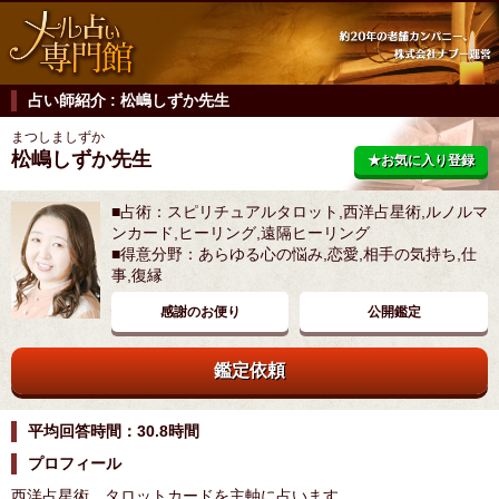
占い師紹介 : 松嶋しずか先生
まつしましずか
松嶋しずか先生
★お気に入り登録
■占術：スピリチュアルタロット,西洋占星術,ルノルマ
ンカード,ヒーリング,遠隔ヒーリング
■得意分野：あらゆる心の悩み,恋愛,相手の気持ち,仕
事,復縁
感謝のお便り
公開鑑定
鑑定依頼
平均回答時間：30.8時間
プロフィール
西洋占星術、タロットカードを主軸に占います。