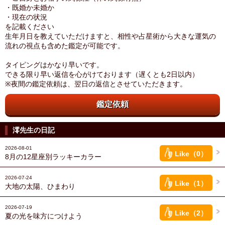
・既婚か未婚か
・現在の状況
を記載ください
生年月日を教えていただけますと、相性や占星術から大きな運気の
流れの視点も含めた鑑定が可能です。
タイピングはかなり早いです。
できる限り早い返信を心がけております（遅くとも2日以内）
※夜間の鑑定依頼は、翌日の返信とさせていただきます。
鑑定依頼
澪先生の日記
2026-08-01
Like（0）
8月の12星座別ラッキーカラー
2026-07-24
Like（1）
大地の太陽、ひまわり
2026-07-19
Like（2）
夏の光を味方につけよう