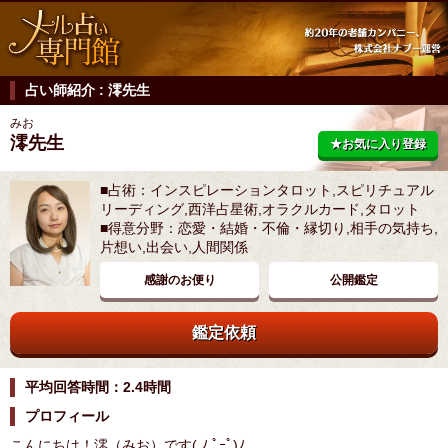
占い師紹介 : 澪先生
みお
澪先生
★お気に入り登録
■占術：インスピレーションタロット,スピリチュアル
リーディング,西洋占星術,オラクルカード,タロット
■得意分野：恋愛・結婚・不倫・縁切り,相手の気持ち,
片想い,出会い,人間関係
感謝のお便り
公開鑑定
鑑定依頼
平均回答時間：2.4時間
プロフィール
こんにちは！澪（みお）です( ﾉ ﾟｰﾟ)ﾉ