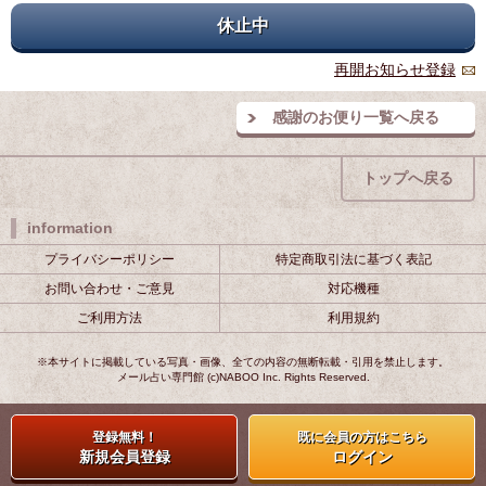
休止中
再開お知らせ登録
感謝のお便り一覧へ戻る
トップへ戻る
information
プライバシーポリシー
特定商取引法に基づく表記
お問い合わせ・ご意見
対応機種
ご利用方法
利用規約
※本サイトに掲載している写真・画像、全ての内容の無断転載・引用を禁止します。
メール占い専門館 (c)NABOO Inc. Rights Reserved.
登録無料！
既に会員の方はこちら
新規会員登録
ログイン