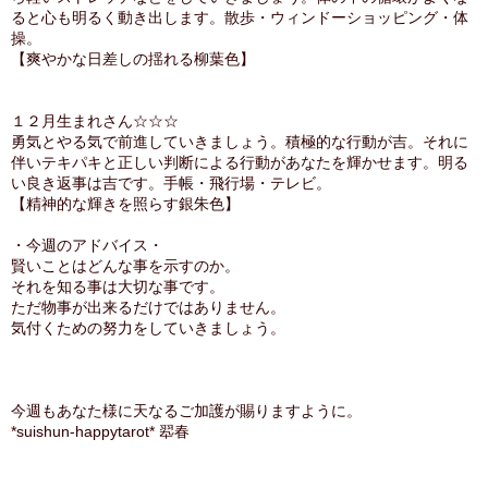
ると心も明るく動き出します。散歩・ウィンドーショッピング・体
操。
【爽やかな日差しの揺れる柳葉色】
１２月生まれさん☆☆☆
勇気とやる気で前進していきましょう。積極的な行動が吉。それに
伴いテキパキと正しい判断による行動があなたを輝かせます。明る
い良き返事は吉です。手帳・飛行場・テレビ。
【精神的な輝きを照らす銀朱色】
・今週のアドバイス・
賢いことはどんな事を示すのか。
それを知る事は大切な事です。
ただ物事が出来るだけではありません。
気付くための努力をしていきましょう。
今週もあなた様に天なるご加護が賜りますように。
*suishun-happytarot* 翆春