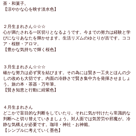
茶・和菓子。
【涼やかな心を映す淡水色】
２月生まれさん☆☆☆
心が満たされる一区切りとなるようです。今までの努力は経験と学
びになりあなたを輝かせます。生活リズムのゆとりが吉です。ココ
ア・桜餅・アロマ。
【豊かな気持ちで輝く桜色】
３月生まれさん☆☆☆
確かな努力は必ず実を結びます。その為には賢き一工夫とほんの少
しの改めも大切です。内面の冷静さで賢き集中力を発揮させましょ
う。旅の本・茶器・万年筆。
【賢き知恵と行動に紺紫色】
４月生まれさん
どこかで盲目的な判断をしていたり。それに気が付けたら常識的な
判断へと切り替えていきましょう。対人面では気苦労や邪魔が。冷
静な気構えが必要です。珈琲・神社・お神籤。
【シンプルに考えていく墨色】