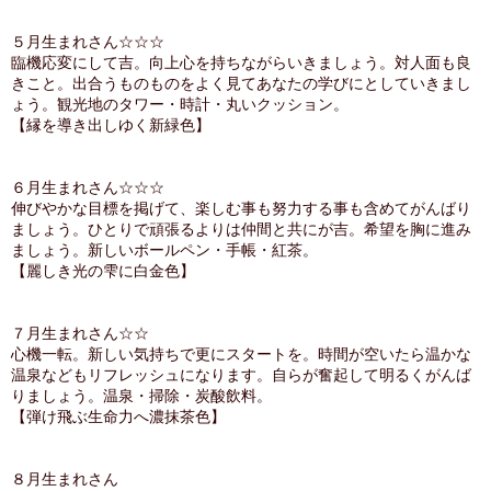
５月生まれさん☆☆☆
臨機応変にして吉。向上心を持ちながらいきましょう。対人面も良
きこと。出合うものものをよく見てあなたの学びにとしていきまし
ょう。観光地のタワー・時計・丸いクッション。
【縁を導き出しゆく新緑色】
６月生まれさん☆☆☆
伸びやかな目標を掲げて、楽しむ事も努力する事も含めてがんばり
ましょう。ひとりで頑張るよりは仲間と共にが吉。希望を胸に進み
ましょう。新しいボールペン・手帳・紅茶。
【麗しき光の雫に白金色】
７月生まれさん☆☆
心機一転。新しい気持ちで更にスタートを。時間が空いたら温かな
温泉などもリフレッシュになります。自らが奮起して明るくがんば
りましょう。温泉・掃除・炭酸飲料。
【弾け飛ぶ生命力へ濃抹茶色】
８月生まれさん