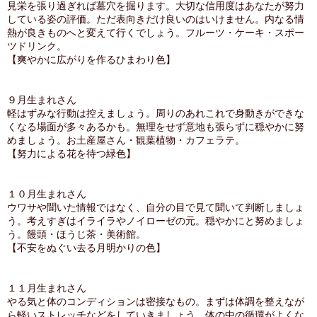
見栄を張り過ぎれば墓穴を掘ります。大切な信用度はあなたが努力
している姿の評価。ただ表向きだけ良いのはいけません。内なる情
熱が良きものへと変えて行くでしょう。フルーツ・ケーキ・スポー
ツドリンク。
【爽やかに広がりを作るひまわり色】
９月生まれさん
軽はずみな行動は控えましょう。周りのあれこれで身動きができな
くなる場面が多々あるかも。無理をせず意地も張らずに穏やかに努
めましょう。お土産屋さん・観葉植物・カフェラテ。
【努力による花を待つ緑色】
１０月生まれさん
ウワサや聞いた情報ではなく、自分の目で見て聞いて判断しましょ
う。考えすぎはイライラやノイローゼの元。穏やかにと努めましょ
う。饅頭・ほうじ茶・美術館。
【不安をぬぐい去る月明かりの色】
１１月生まれさん
やる気と体のコンディションは密接なもの。まずは体調を整えなが
ら軽いストレッチなどをしていきましょう。体の中の循環がよくな