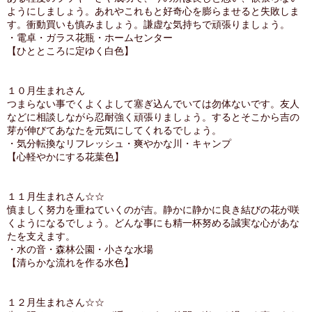
ようにしましょう。あれやこれもと好奇心を膨らませると失敗しま
す。衝動買いも慎みましょう。謙虚な気持ちで頑張りましょう。
・電卓・ガラス花瓶・ホームセンター
【ひとところに定ゆく白色】
１０月生まれさん
つまらない事でくよくよして塞ぎ込んでいては勿体ないです。友人
などに相談しながら忍耐強く頑張りましょう。するとそこから吉の
芽が伸びてあなたを元気にしてくれるでしょう。
・気分転換なリフレッシュ・爽やかな川・キャンプ
【心軽やかにする花葉色】
１１月生まれさん☆☆
慎ましく努力を重ねていくのが吉。静かに静かに良き結びの花が咲
くようになるでしょう。どんな事にも精一杯努める誠実な心があな
たを支えます。
・水の音・森林公園・小さな水場
【清らかな流れを作る水色】
１２月生まれさん☆☆