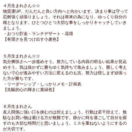
４月生まれさん☆☆
物質運UP。だんだんと良い方向へと向かいます。決まり事は守って
忍耐強く頑張りましょう。それは将来の為になり、ゆっくり自分の
糧となります。ひとつひとつ大切な事をしっかりキャッチしていき
ましょう。
・おつり貯金・ランチデザート・花壇
【有望さを見つけ出す小麦色】
５月生まれさん☆☆
気分爽快さへ一歩進めそう。努力している内容の明るい結果が見込
めそう。気は抜かずに勝ちゆく気持ちで進みましょう。難しく考え
ないで心が進みやすい方法に変えるのも吉。努力は惜しまず頑張っ
た方が勝ちです。
・リーダーシップ・しっかりメモ・計画表
【先駆的心の輝きに黄緑色】
６月生まれさん
友人関係に強い口を挟むのは控えましょう。行動は若干控えて。無
駄なお買い物は避ける方が無難です。静かに時を過ごして自分を探
すのも大切な時間だと思いましょう。ミスを重ねないようにするの
が大切です。