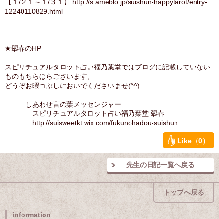
【１/２１～１/３１】 http://s.ameblo.jp/suishun-happytarot/entry-
12240110829.html
★翆春のHP
スピリチュアルタロット占い福乃葉堂ではブログに記載していない
ものもちらほらございます。
どうぞお暇つぶしにおいでくださいませ(^^)
しあわせ言の葉メッセンジャー
スピリチュアルタロット占い福乃葉堂 翆春
http://suisweetkt.wix.com/fukunohadou-suishun
Like（0）
先生の日記一覧へ戻る
トップへ戻る
information