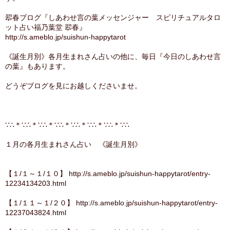
翆春ブログ『しあわせ言の葉メッセンジャー スピリチュアルタロ
ット占い福乃葉堂 翆春』
http://s.ameblo.jp/suishun-happytarot
《誕生月別》各月生まれさん占いの他に、毎日『今日のしあわせ言
の葉』もあります。
どうぞブログを見にお越しくださいませ。
∵∴＊∵∴＊∵∴＊∵∴＊∵∴＊∵∴＊∵∴＊∵∴
１月の各月生まれさん占い 《誕生月別》
【１/１～１/１０】 http://s.ameblo.jp/suishun-happytarot/entry-
12234134203.html
【１/１１～１/２０】 http://s.ameblo.jp/suishun-happytarot/entry-
12237043824.html