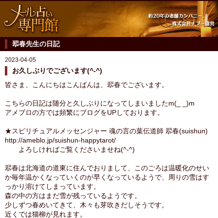
翆春先生の日記
2023-04-05
お久しぶりでございます(^-^)
皆さま、こんにちはこんばんは、翆春でございます。
こちらの日記は随分と久しぶりになってしまいましたm(_ _)m
アメブロの方では頻繁にブログをUPしております。
★スピリチュアルメッセンジャー 魂の言の葉伝道師 翆春(suishun)
http://ameblo.jp/suishun-happytarot/
よろしければご覧くださいませね(^-^)
翆春は北海道の道東に住んでおりまして、このごろは温暖化のせい
か毎年温かくなっていくのが早くなっているようで、周りの雪はす
っかり溶けてしまっています。
森の中の方はまだ雪が残っているようです。
少しずつ春めいてきて、木々も芽吹きだしそうです。
近くでは猫柳が見れます。