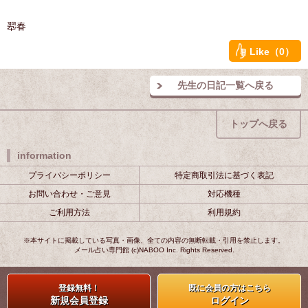
翆春
Like（0）
先生の日記一覧へ戻る
トップへ戻る
information
プライバシーポリシー
特定商取引法に基づく表記
お問い合わせ・ご意見
対応機種
ご利用方法
利用規約
※本サイトに掲載している写真・画像、全ての内容の無断転載・引用を禁止します。
メール占い専門館 (c)NABOO Inc. Rights Reserved.
登録無料！
既に会員の方はこちら
新規会員登録
ログイン