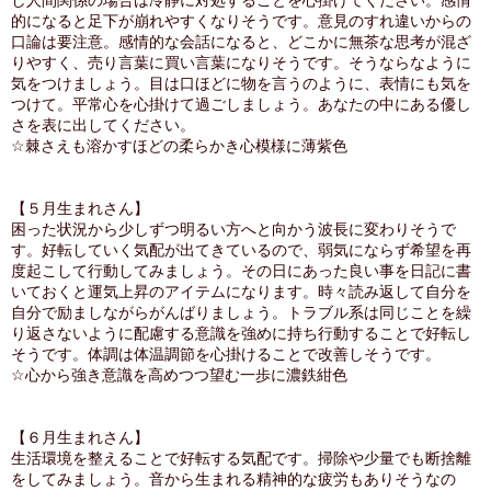
し人間関係の場合は冷静に対処することを心掛けてください。感情
的になると足下が崩れやすくなりそうです。意見のすれ違いからの
口論は要注意。感情的な会話になると、どこかに無茶な思考が混ざ
りやすく、売り言葉に買い言葉になりそうです。そうならなように
気をつけましょう。目は口ほどに物を言うのように、表情にも気を
つけて。平常心を心掛けて過ごしましょう。あなたの中にある優し
さを表に出してください。
☆棘さえも溶かすほどの柔らかき心模様に薄紫色
【５月生まれさん】
困った状況から少しずつ明るい方へと向かう波長に変わりそうで
す。好転していく気配が出てきているので、弱気にならず希望を再
度起こして行動してみましょう。その日にあった良い事を日記に書
いておくと運気上昇のアイテムになります。時々読み返して自分を
自分で励ましながらがんばりましょう。トラブル系は同じことを繰
り返さないように配慮する意識を強めに持ち行動することで好転し
そうです。体調は体温調節を心掛けることで改善しそうです。
☆心から強き意識を高めつつ望む一歩に濃鉄紺色
【６月生まれさん】
生活環境を整えることで好転する気配です。掃除や少量でも断捨離
をしてみましょう。音から生まれる精神的な疲労もありそうなの