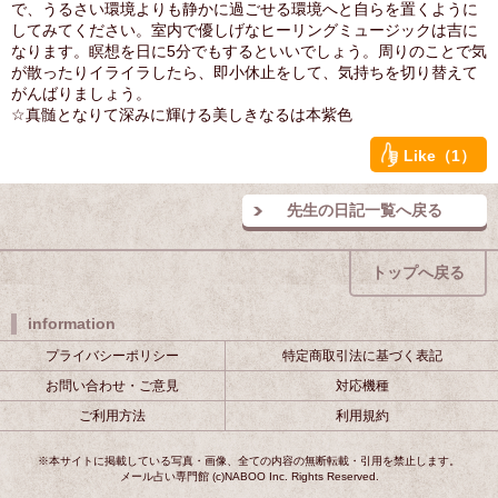
で、うるさい環境よりも静かに過ごせる環境へと自らを置くように
してみてください。室内で優しげなヒーリングミュージックは吉に
なります。瞑想を日に5分でもするといいでしょう。周りのことで気
が散ったりイライラしたら、即小休止をして、気持ちを切り替えて
がんばりましょう。
☆真髄となりて深みに輝ける美しきなるは本紫色
Like（1）
先生の日記一覧へ戻る
トップへ戻る
information
プライバシーポリシー
特定商取引法に基づく表記
お問い合わせ・ご意見
対応機種
ご利用方法
利用規約
※本サイトに掲載している写真・画像、全ての内容の無断転載・引用を禁止します。
メール占い専門館 (c)NABOO Inc. Rights Reserved.