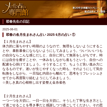
翆春先生の日記
2025-06-01
翆春の各月生まれさん占い 2025 6月の占い ①
【１月生まれさん】
体力的に落ちやすい時期のようなので、無理をしないようにするこ
とや、暴飲暴食にならないようにしてみましょう。ついついいつも
の自分ならこんな感じだしと、自分に対して無茶をしがちです。時
には自分を癒すことや、一休みをしながら進もうという、自分への
配慮を心掛けてましょう。そうすることで、ちょうど良い進み方に
なるものです。迷いが生じやすくなった時も、そのようにして気分
転換をしながら、一旦悩む内容から離れて、思考をリフレッシュさ
せてから再度取り組むようにしてみましょう。
☆美しき真の心根映し出す姿整え金糸雀色
【２月生まれさん】
一つ一つを大切に。一日一日を大切に。そうした丁寧な生き方とし
て過ごせることを尊き事だと感謝しつつ過ごしてください。その思