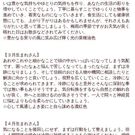
いは豊かな気持ちやゆとりの気持ちを作り、あなたの生活の彩りを
増やしていくことでしょう。丁寧に暮らすことでゆっくりと物事を
進めていき、着実なものになっていきます。食生活にしても健康状
態にしても、上がり下がりはあるかもしれませんが、それさえもあ
りがたいと思って過ごしましょう。梅雨の季節ですがお天気が良く
晴れた日はお散歩などされてみてください。
☆豊かなる実りの風に笑み広げ輝く光の菜種油色
【３月生まれさん】
あれやこれやと細かなことで頭の中がいっぱいになってしまう気配
です。困ったなぁと悩んで苦しくなってしまったならば、まずは冷
静になりましょう。そして信頼のおける人物や機関に相談したりと
解決に向かうと良いでしょう。視野を広くしていくこと。冷静にな
ることが求められてきます。冷静になると意外とそんなに深刻な事
では無い事もありそうですよ。気分転換をするなら自然との触れ合
いが良く、外へと出掛けるのが良さそうです。一人で悶々と神経質
に悩むよりも心を柔らかにしていきましょう。
☆心して風通しよき姿にと自ら諌める濃紅色
【４月生まれさん】
気になることを後回しにせず、まずは行動をして整えましょう。但