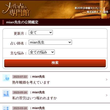
mian先生の公開鑑定
更新月：
占い師名：
主な悩み：
：mian先生
2023-07-22
熟年離婚を考えています
：mian先生
2023-05-16
私の苦労はいつ報われますか
：mian先生
2023-03-18