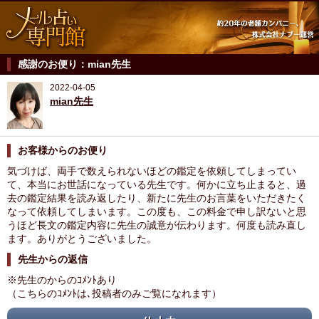
感謝のお便り：mian先生
2022-04-05
mian先生
お客様からのお便り
気づけば、両手で数えられないほどの鑑定を依頼してしまってい
て、本当にお世話になっている先生です。何かに立ち止まると、過
去の鑑定結果を読み返したり、新たに先生のお言葉をいただきたく
なって依頼してしまいます。この度も、この料金で申し訳ないと思
うほど長文の鑑定内容に先生の誠意が伝わります。何度も読み直し
ます。ありがとうございました。
先生からの返信
※先生のからのｺﾒﾝﾄあり
（こちらのｺﾒﾝﾄは､投稿者のみご覧になれます）