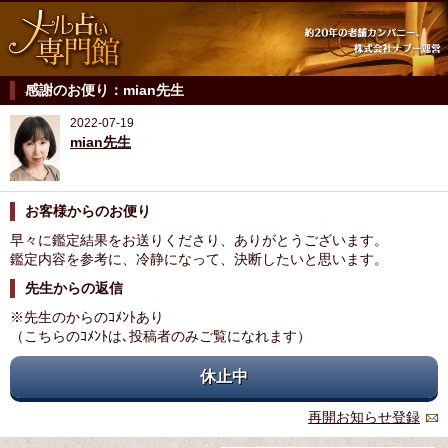
感謝のお便り：mian先生
2022-07-19
mian先生
お客様からのお便り
早々に鑑定結果をお送りくださり、ありがとうございます。
鑑定内容を参考に、冷静になって、決断したいと思います。
先生からの返信
※先生のからのｺﾒﾝﾄあり
（こちらのｺﾒﾝﾄは､投稿者のみご覧になれます）
休止中
再開お知らせ登録