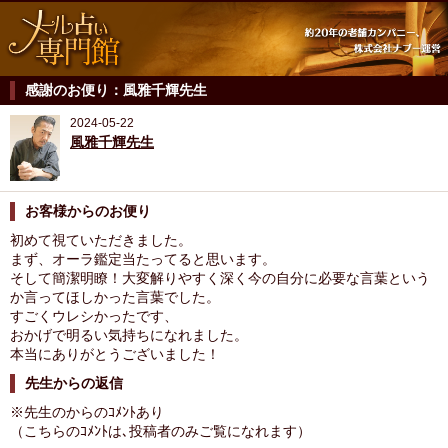
感謝のお便り：風雅千輝先生
2024-05-22
風雅千輝先生
お客様からのお便り
初めて視ていただきました。
まず、オーラ鑑定当たってると思います。
そして簡潔明瞭！大変解りやすく深く今の自分に必要な言葉という
か言ってほしかった言葉でした。
すごくウレシかったです、
おかげで明るい気持ちになれました。
本当にありがとうございました！
先生からの返信
※先生のからのｺﾒﾝﾄあり
（こちらのｺﾒﾝﾄは､投稿者のみご覧になれます）