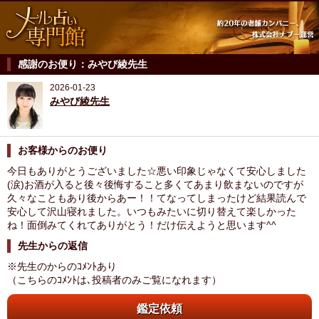
感謝のお便り：みやび綾先生
2026-01-23
みやび綾先生
お客様からのお便り
今日もありがとうございました☆悪い印象じゃなくて安心しました
(涙)お酒が入ると後々後悔すること多くてあまり飲まないのですが
久々なこともあり後からあー！！てなってしまったけど結果読んで
安心して沢山寝れました。いつもみたいに切り替えて楽しかった
ね！面倒みてくれてありがとう！だけ伝えようと思います^^
先生からの返信
※先生のからのｺﾒﾝﾄあり
（こちらのｺﾒﾝﾄは､投稿者のみご覧になれます）
鑑定依頼